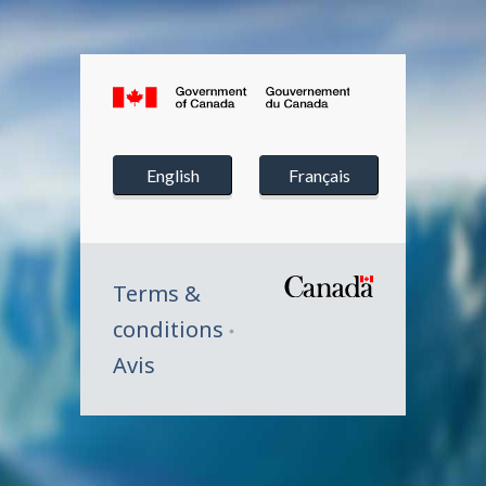
Canada.ca
Government
Gouvernement
of
du
English
Français
Canada
Canada
Terms &
conditions
Avis